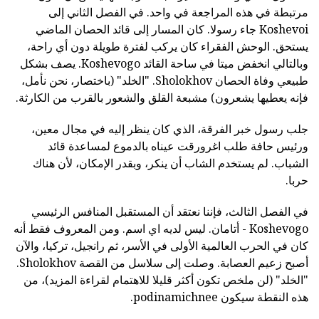
مرتبطة في هذه المراجعة في واحد. في الفصل الثاني إلى
Koshevoi جاء رسولا. كان المسار إلى قائد الحصان الماضي
يستحق. الوحش الفقراء كان يركب لفترة طويلة دون أي راحة،
وبالتالي انخفض ميتا في ساحة القائد Koshevogo. يصف بشكل
طبيعي وفاة الحصان Sholokhov. "الخلد" (باختصار، نحن نأمل،
فإنه يعطيها يشعرون) مشبعة القلق والشعور بالقرب من الكارثة.
جلب رسول خبر الفرقة، الذي كان ينظر إليه في مجال معين،
ورئيس حافة طلب اغرورقت عيناه بالدموع لمساعدة قائد
الشباب. لم يستخدم الشاب أن ينكر، وبقدر الإمكان، لأن هناك
حربا.
في الفصل الثالث، فإننا نعتقد أن المستقبل المنافس الرئيسي
Koshevogo - أتامان. ليس لديه اي اسم. ومن المعروف فقط أنه
كان في الحرب العالمية الأولى في الأسر، ثم رانجيل، تركيا، والآن
أصبح زعيم العصابة. وصلت إلى سلاسل من القصة Sholokhov.
"الخلد" (لن ملخص تكون أكثر قليلا للاهتمام لقراءة المزيد)، من
هذه النقطة سيكون podinamichnee.