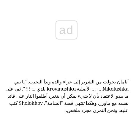
ad
أتامان تحولت من الشرير إلى عزاء والده وبدأ النحيب: "يا بني
Nikolushka .. .. .. الأصلية krovinushku بلدي ... !!!". ثم، على
ما يبدو الاعتقاد بأن لا شيء يمكن أن يتغير، أطلقوا النار على قائد
نفسه مع ماوزر. وهكذا تنتهي قصة "الشامة". Sholokhov كتب
عليه، ونحن التمرن مجرد ملخص.