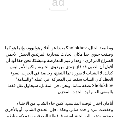
ad
وبطبيعة الحال، Sholokhov بعيدا عن أفلام هوليوود، وإنما هو كما
وصفت حيوي جدا مكان الحادث لمحاربة المرتدين الجيش الأحمر.
الصراع المركزي - وهذا زعيم المعارضة وميشكا. نحن حقا أود أن
أقول أن الصبي قد فاز جندي من ذوي الخبرة، ولكن الأمر ليس
كذلك. لا الشباب لا يفوز دائما النضج، وخاصة في الحرب. لسوء
الحظ، كان الشاب سقط في المعركة. في عمله "والشامة"
Sholokhov تصفه تماما، ونحن، في المقابل، سيحاول نقل فقط
بالمعنى العام لهذا الحدث المحزن.
أتامان اختار الوقت المناسب، كمن جاء الشاب من الاختباء
وخفضت مرة واحدة صابر. وهكذا، فإن الجندي الشاب، أو بالأحرى
روحه، وذهب إلى الجنة. استغرق قطاع الطرق من زملائه مناظير.