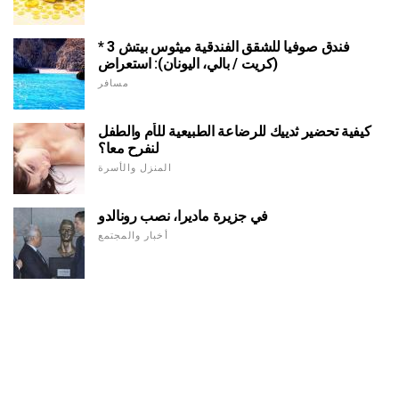
فندق صوفيا للشقق الفندقية ميثوس بيتش 3 *
(كريت / بالي، اليونان): استعراض
مسافر
كيفية تحضير ثدييك للرضاعة الطبيعية للأم والطفل
لنفرح معا؟
المنزل والأسرة
في جزيرة ماديرا، نصب رونالدو
أخبار والمجتمع