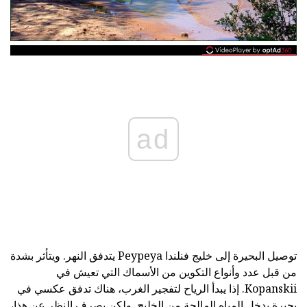
ad
توصيل البحيرة إلى خليج فنلندا Peypeya يتدفق النهر. ويتأثر بشدة
من قبل عدد وأنواع التكوين من الأسماك التي تعيش في
Kopanskii. إذا يبدأ الرياح لتفجير الغرب، هناك تدفق عكسي في
بحيرة يدخل المياه المالحة من الخليج. ولكن بصرف النظر عن هذا،