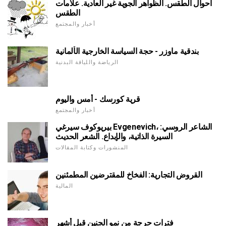
أحوال الطقس. الظواهر الجوية غير العادية. علامات
الطقس
أخبار والمجتمع
بندقية ماوزر - حجة السياسة الخارجية الألمانية
الرياضة واللياقة البدنية
قرية كورسك - أمس واليوم
أخبار والمجتمع
بيريوكوف سيرغي Evgenevich، الشاعر الروسي:
السيرة الذاتية، والإبداع. الشعر الحديث
المنشورات وكتابة المقالات
القروض التجارية: الفخاخ للمقترضين المطمئنين
المالية
فترات حرجة من نمو الجنين قبل أشهر