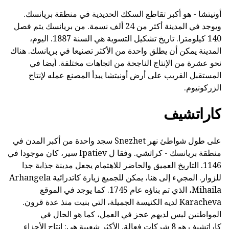
أونيتشا - هو أكبر تقاطع السكك الحديدية في منطقة بريانسك.
ويوجد في المدينة أكثر من 24 ألف نسمة. من بريانسك يتم فصل
140 كيلومترا. تاريخ تشكيل التسوية هي السنة 1887. اليوم،
المدينة يمكن أن يطلق واحدة من الأكثر تصنيعا في بريانسك. هناك
نحو عشرة من الإنتاج الناجحة من اتجاهات مختلفة. أيضا في
المستقبل القريب على أرض أونيتشا يبدأ المصنع عمله لإنتاج
الزركونيوم.
كاراتشيف
على طول شواطئ نهر Snezhet سجد واحدة من أكبر المدن في
منطقة بريانسك - كراتشي. وفقا ل Ipatiev سير، كان موجودا في
1146. التاريخ العميق والحاضر للاهتمام يجعل مدينة جذابة جدا
للزوار. المجيء إلى هنا، يمكن للجميع زيارة كاتدرائية Arhangela
Mihaila، الذي تم بناؤه عام 1745. كما يوجد في الموقع
Karacheva لديه الكنيسة الجميلة، التي بنيت منذ عدة قرون.
المواطنين ليس لديهم عجز في العمل، كما هو الحال في
كاراتشيف هو 8 شركات فعالة. الأكثر شعبية هي: إنتاج الأجزاء