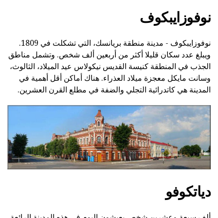
نوفوزايبكوف
نوفوزايبكوف - مدينة منطقة بريانسك، التي تشكلت في 1809.
ويبلغ عدد سكان قليلا أكثر من أربعين ألف شخص. وتشمل مناطق
الجذب في المنطقة كنيسة القديس نيكولاس عيد الميلاد، الثالوث،
وسانت مايكل معجزة ميلاد العذراء. هناك أماكن أقل أهمية في
المدينة هي كاتدرائية التجلي والضفة في مطلع القرن العشرين.
دياتكوفو
ألف سبعة وعشرين شخص يعيشون اليوم في هذه المدينة الرائعة