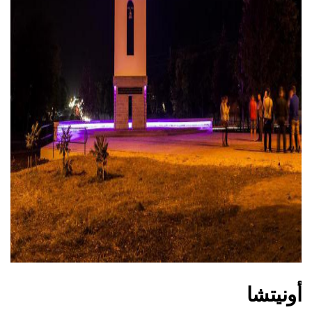
ad
أونيتشا