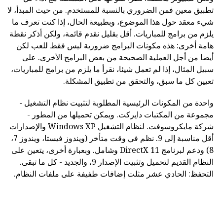
تطبيق معين فمن الضروري بالنسبة للمستخدم. من حيث المبدأ، لا
شيء معقد حول هذا الموضوع، وبطبيعة الحال، إذا كنت تعرف ما
يلزم من برامج للمباريات. أقل بقليل نقدم قائمة، ولكن أذكر نقطة
هامة أخرى: هذه مكونات البرامج ضرورية ليس فقط للعب لكن
أيضا من أجل العملية الصحيحة من بعض البرامج الأخرى. على
سبيل المثال، إذا لم تعمل شيئا، نقرأ ما يلزم من برامج للمباريات،
تعيين كل ما سبق، والتحقق من تطبيق المشكلة.
واحدة من المكونات الرئيسية المطلوبة لتثبيت نظام التشغيل -
مجموعة من المكتبات دايركت. ويمكن تحميلها من المطور -
شركة مايكروسوفت. لنظام التشغيل Windows XP والإصدارات
أقل مناسبة إلى 9. نظم في وقت متأخر (ويندوز فيستا، ويندوز 7،
8) ودعم لبرنامج DirectX 11 وشامل. وبعبارة أخرى، يتعين على
النظام القديم لتحميل وتثبيت الإصدار 9، والجديد - كل ما تبقى.
التحفظ: الحادي عشر مثلت إضافات طفيفة على ملفات النظام.