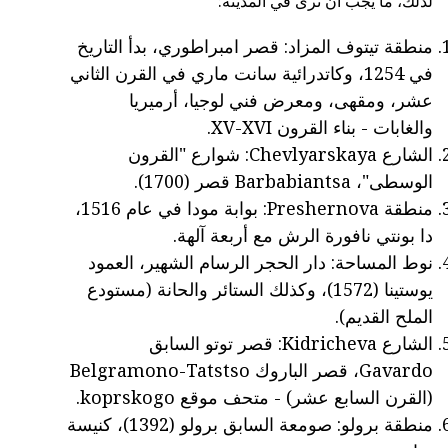
لذلك، ما يجب أن نرى في المدينة:
منطقة تيتوف المزاد: قصر امبراطوري، بدأ التاريخ
في 1254، وكاتدرائية سانت ماري في القرن الثاني
عشر، ومقهى، ومعرض فني لوجيا، أرميريا
والغابات - بناء القرون XV-XVI.
الشارع Chevlyarskaya: شوارع "القرون
الوسطى"، Barbabiantsa قصر (1700).
منطقة Preshernova: بوابة مودا في عام 1516،
دا بونتي نافورة الرش مع أربعة آلهة.
نوط المساحة: دار الحجر الرسام الشهير، العمود
يوستينا (1572)، وكذلك الستائر والحانة (مستودع
الملح القديم).
الشارع Kidricheva: قصر توتو السابق
Gavardo، قصر الباروك Belgramono-Tatstso
(القرن السابع عشر) - متحف موقع koprskogo.
منطقة برولو: صومعة السابق برولو (1392)، كنيسة