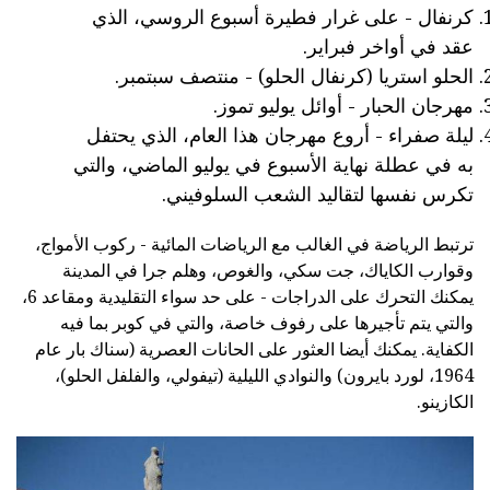
كرنفال - على غرار فطيرة أسبوع الروسي، الذي
عقد في أواخر فبراير.
الحلو استريا (كرنفال الحلو) - منتصف سبتمبر.
مهرجان الحبار - أوائل يوليو تموز.
ليلة صفراء - أروع مهرجان هذا العام، الذي يحتفل
به في عطلة نهاية الأسبوع في يوليو الماضي، والتي
تكرس نفسها لتقاليد الشعب السلوفيني.
ترتبط الرياضة في الغالب مع الرياضات المائية - ركوب الأمواج،
وقوارب الكاياك، جت سكي، والغوص، وهلم جرا في المدينة
يمكنك التحرك على الدراجات - على حد سواء التقليدية ومقاعد 6،
والتي يتم تأجيرها على رفوف خاصة، والتي في كوبر بما فيه
الكفاية. يمكنك أيضا العثور على الحانات العصرية (سناك بار عام
1964، لورد بايرون) والنوادي الليلية (تيفولي، والفلفل الحلو)،
الكازينو.