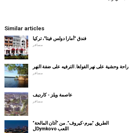
Similar articles
فندق "أمارا دولس فيتا"، تركيا
مسافر
راحة وحشية على نهر الفولغا. الترفيه على ضفة النهر
مسافر
عاصمة ويلز - كارديف
مسافر
الطريق "بيرم-كيروف". من "آذان المالحة"
لDymkovo اللعب