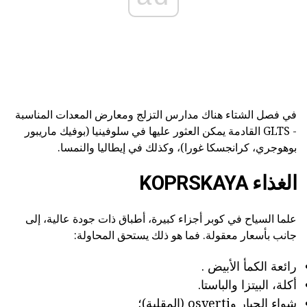
في فصل الشتاء هناك مدارس التزلج ومعارض المعدات المناسبة
- GLTS القادمة يمكن العثور عليها في سلوفينيا (بوفيك ماريبور
بوهوجري، كرانجسكا غورا)، وكذلك في إيطاليا والنمسا.
الغذاء KOPRSKAYA
علما السياح في كوبر أجزاء كبيرة، أطباق ذات جودة عالية، إلى
جانب بأسعار معقولة. فما هو ذلك يستحق المحاولة:
رائعة الكمأ الأبيض .
أكلة، البيتزا والباستا.
شواء الحبار وosverti (المقلية)؛