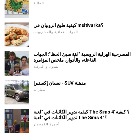
المالية
كيفية طبخ الروبيان في multivarka؟
المواد الغذائية والمشروبات
المسرحية الهزلية الروسية "ابنة سيئ الحظ": الجهات
الفاعلة، والأدوار، ملخص المؤامرة
الفنون و الترفيه
نيسان إكستيرا - SUV مذهلة
سيارات
كيفية تدوير الكائنات في "لعبة The Sims 4"؟ كيفية
تدوير الكائنات في "لعبة The Sims 4"؟
أجهزة الكمبيوتر