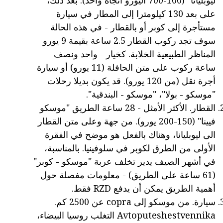
على بعد 130 كيلومترا إلى المطار في سيارة
مستأجرة إلى كوبر أو بالقطار - في هذه الحالة
سوف تجد ركوب القطار 2.5 ساعة بقيمة 9 يورو
المناظر الطبيعية الخلابة. كخيار - واحد ونصف
ساعة ركوب على متن الحافلة (11 يورو) أو سيارة
أجرة نقل (من 120 يورو). قد يكون بديلا رحلات
"موسكو - بولا"، "موسكو - البندقية".
القطار. الأكثر الأمثل - 28 ساعة الطريق "موسكو
فيينا" (150-200 يورو). من جهة وعلى متن القطار
الى ليوبليانا، وهناك بالفعل هو موضح في الفقرة
الأولى من الطرق لكوبر في سلوفينيا. بالمناسبة،
في أشهر الصيف يدير تخلف عربة "موسكو - كوبر"
(61 ساعة على الطريق) - معلومات مفصلة حول
أهمية الطريق يمكن أن يدفع RZD فقط.
سيارة. من موسكو إلى copra عن 2500 كم.
Avtoputeshestvennika التغلب روسيا البيضاء،