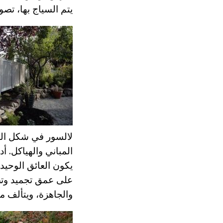
يتم السياج بها، تصو
لالسور في شكل الش
المباني والهياكل. أ
يكون العائق الوحيد 
على عمق تجميد وت
والجاهزة، ويتألف م