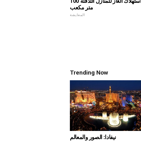
استهلاك الغاز للمنازل التدفئة 100 M2 في
متر مكعب
المعايشة
Trending Now
نيفادا: الصور والمعالم