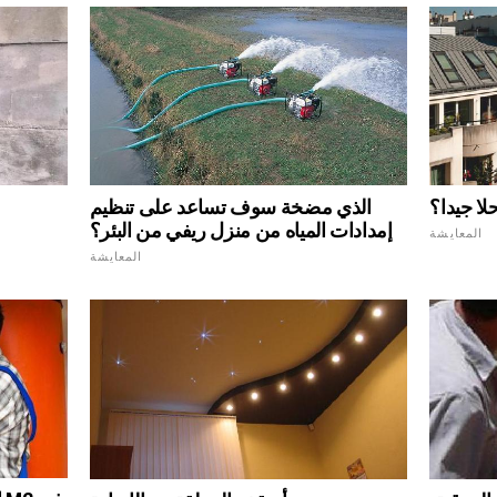
لا جيدا؟
الذي مضخة سوف تساعد على تنظيم
إمدادات المياه من منزل ريفي من البئر؟
المعايشة
المعايشة