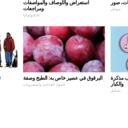
ات، صور
استعراض والأوصاف والمواصفات
ومراجعات
مسافر
التكنولوجيا
ث
ب مذكرة
البرقوق في عصير خاص به: الطبخ وصفة
والكبار
المواد الغذائية والمشروبات
تشكيل