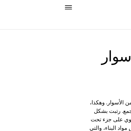
أسوار
ن الأسوار. وهكذا،
تجمع. رتبت بشكل
طوي على جزء تحت
واد البناء، والتي