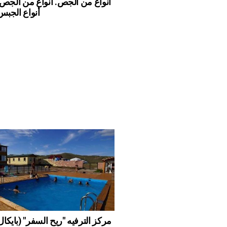
أنواع من الجص. أنواع من الجص ا
أنواع الجبس
مركز الترفيه "ريح السفر" (بايك