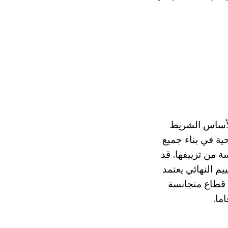
الأساس الشريط
ة في بناء جميع
ة من تزييفها. قد
يم النهائي يعتمد
قطاع متجانسة
ما.