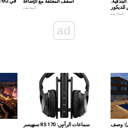
لبندقية.
أسقف المعلقة مع الإضاءة
 للديكور
المعايشة
المعايشة
ad
ال): وصف
سنهيسر RS 170 سماعات الرأس: